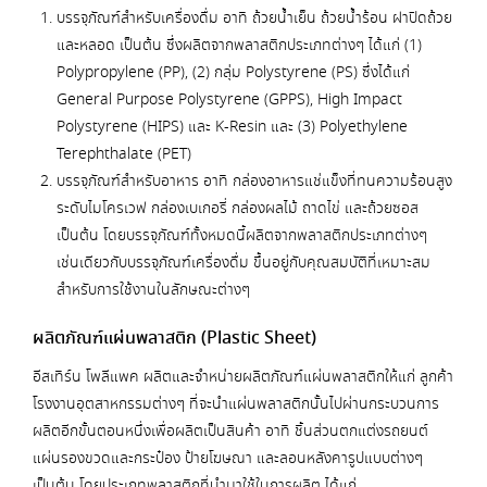
บรรจุภัณฑ์สำหรับเครื่องดื่ม อาทิ ถ้วยน้ำเย็น ถ้วยน้ำร้อน ฝาปิดถ้วย
และหลอด เป็นต้น ซึ่งผลิตจากพลาสติกประเภทต่างๆ ได้แก่ (1)
Polypropylene (PP), (2) กลุ่ม Polystyrene (PS) ซึ่งได้แก่
General Purpose Polystyrene (GPPS), High Impact
Polystyrene (HIPS) และ K-Resin และ (3) Polyethylene
Terephthalate (PET)
บรรจุภัณฑ์สำหรับอาหาร อาทิ กล่องอาหารแช่แข็งที่ทนความร้อนสูง
ระดับไมโครเวฟ กล่องเบเกอรี่ กล่องผลไม้ ถาดไข่ และถ้วยซอส
เป็นต้น โดยบรรจุภัณฑ์ทั้งหมดนี้ผลิตจากพลาสติกประเภทต่างๆ
เช่นเดียวกับบรรจุภัณฑ์เครื่องดื่ม ขึ้นอยู่กับคุณสมบัติที่เหมาะสม
สำหรับการใช้งานในลักษณะต่างๆ
ผลิตภัณฑ์แผ่นพลาสติก (Plastic Sheet)
อีสเทิร์น โพลีแพค ผลิตและจำหน่ายผลิตภัณฑ์แผ่นพลาสติกให้แก่ ลูกค้า
โรงงานอุตสาหกรรมต่างๆ ที่จะนำแผ่นพลาสติกนั้นไปผ่านกระบวนการ
ผลิตอีกขั้นตอนหนึ่งเพื่อผลิตเป็นสินค้า อาทิ ชิ้นส่วนตกแต่งรถยนต์
แผ่นรองขวดและกระป๋อง ป้ายโฆษณา และลอนหลังคารูปแบบต่างๆ
เป็นต้น โดยประเภทพลาสติกที่นำมาใช้ในการผลิต ได้แก่