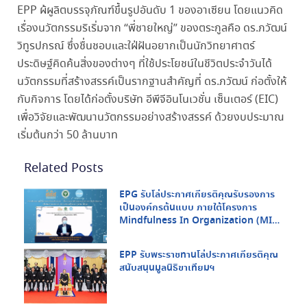
EPP ผ้ผูลิตบรรจุภัณฑ์ขึ้นรูปอันดับ 1 ของอาเซียน โดยแนวคิด
เรื่องนวัตกรรมริเริ่มจาก “พี่ชายใหญ่” ของตระกูลคือ ดร.ภวัฒน์
วิทูรปกรณ์ ซึ่งชื่นชอบและใฝ่ฝันอยากเป็นนักวิทยาศาตร์
ประดิษฐ์คิดค้นสิ่งของต่างๆ ที่ใช้ประโยชน์ในชีวิตประจำวันได้
นวัตกรรมที่สร้างสรรค์เป็นรากฐานสำคัญที่ ดร.ภวัฒน์ ก่อตั้งให้
กับกิจการ โดยได้ก่อตั้งบริษัท อีพีจีอินโนเวชั่น เซ็นเตอร์ (EIC)
เพื่อวิจัยและพัฒนานวัตกรรมอย่างสร้างสรรค์ ด้วยงบประมาณ
เริ่มต้นกว่า 50 ล้านบาท
Related Posts
EPG รับโล่ประกาศเกียรติคุณรับรองการ
เป็นองค์กรต้นแบบ ภายใต้โครงการ
Mindfulness In Organization (MIO)
จากกรมสุขภาพจิต กระทรวงสาธารณสุข
และ สสส.
EPP รับพระราชทานโล่ประกาศเกียรติคุณ
สนับสนุนมูลนิธิขาเทียมฯ