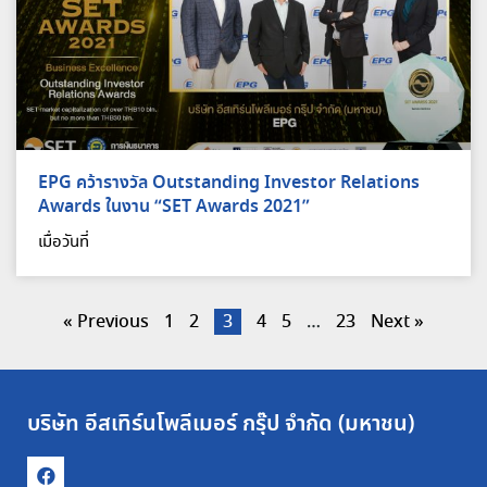
EPG คว้ารางวัล Outstanding Investor Relations
Awards ในงาน “SET Awards 2021”
เมื่อวันที่
« Previous
1
2
3
4
5
…
23
Next »
บริษัท อีสเทิร์นโพลีเมอร์ กรุ๊ป จำกัด (มหาชน)