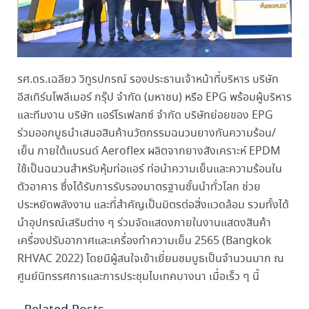
รศ.ดร.เฉลียว วิทูรปกรณ์ รองประธานเจ้าหน้าที่บริหาร บริษัท
อีสเทิร์นโพลีเมอร์ กรุ๊ป จำกัด (มหาชน) หรือ EPG พร้อมผู้บริหาร
และทีมงาน บริษัท แอร์โรเฟลกซ์ จำกัด บริษัทย่อยของ EPG
ร่วมออกบูธนำเสนอสินค้านวัตกรรมฉนวนยางกันความร้อน/
เย็น ภายใต้แบรนด์ Aeroflex ผลิตจากยางสังเคราะห์ EPDM
ใช้เป็นฉนวนสำหรับหุ้มท่อแอร์ ท่อนำความเย็นและความร้อนใน
ตัวอาคาร ซึ่งได้รับการรับรองมาตรฐานชั้นนำทั่วโลก ช่วย
ประหยัดพลังงาน และที่สำคัญเป็นมิตรต่อสิ่งแวดล้อม รวมทั้งได้
นำอุปกรณ์เสริมต่าง ๆ ร่วมจัดแสดงภายในงานแสดงสินค้า
เครื่องปรับอากาศและเครื่องทำความเย็น 2565 (Bangkok
RHVAC 2022) โดยมีผู้สนใจเข้าเยี่ยมชมบูธเป็นจำนวนมาก ณ
ศูนย์นิทรรศการและการประชุมไบเทคบางนา เมื่อเร็ว ๆ นี้